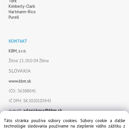
Tork
Kimberly-Clark
Hartmann-Rico
Purell
KONTAKT
KBM, s.r.o.
Žitná 13, 010 04 Žilina
SLOVAKIA
www.kbm.sk
IČO: 36388041
IČ DPH: SK2020103943
e-mail:
adaniskova@kbm.sk
mobil:
+421 915 849 151
Táto stránka používa súbory cookies. Súbory cookie a ďalšie
technológie sledovania používame na zlepšenie vášho zážitku z