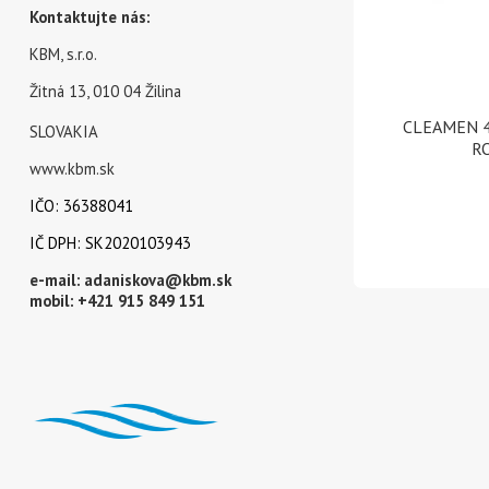
Kontaktujte nás:
KBM, s.r.o.
Žitná 13, 010 04 Žilina
CLEAMEN 41
SLOVAKIA
R
www.kbm.sk
IČO: 36388041
IČ DPH: SK2020103943
e-mail:
adaniskova@kbm.sk
mobil:
+421 915 849 151