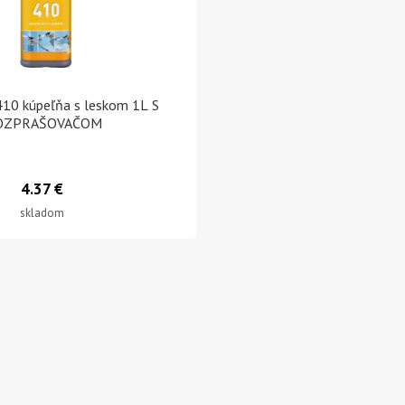
0 kúpeľňa s leskom 1L S
OZPRAŠOVAČOM
4.37 €
skladom