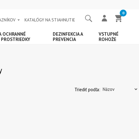
0
AZNÍKOV
KATALÓGY NA STIAHNUTIE
 A OCHRANNÉ
DEZINFEKCIA A
VSTUPNÉ
 PROSTRIEDKY
PREVENCIA
ROHOŽE
y
Triediť podľa: