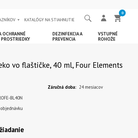
0
AZNÍKOV
KATALÓGY NA STIAHNUTIE
 A OCHRANNÉ
DEZINFEKCIA A
VSTUPNÉ
 PROSTRIEDKY
PREVENCIA
ROHOŽE
eko vo flaštičke, 40 ml, Four Elements
Záručná doba
:
24 mesiacov
ROFE-BL40N
 objednávku
žiadanie