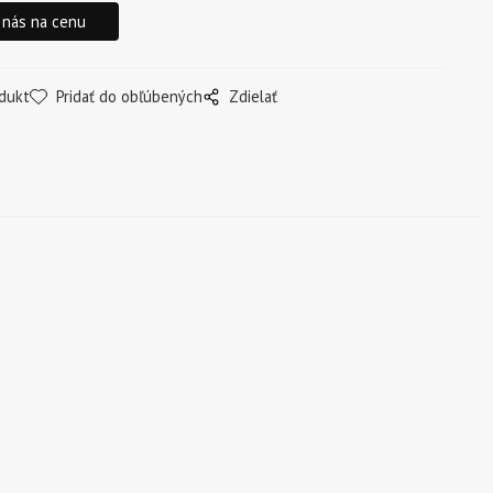
 nás na cenu
dukt
Pridať do obľúbených
Zdielať