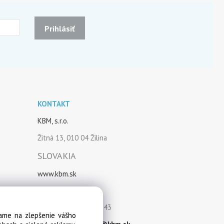
Prihlásiť
KONTAKT
KBM, s.r.o.
Žitná 13, 010 04 Žilina
SLOVAKIA
www.kbm.sk
IČO: 36388041
IČ DPH: SK2020103943
vame na zlepšenie vášho