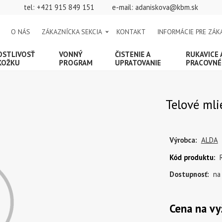
tel:
+421 915 849 151
e-mail:
adaniskova@kbm.sk
O NÁS
ZÁKAZNÍCKA SEKCIA
KONTAKT
INFORMÁCIE PRE ZÁK
OSTLIVOSŤ
VONNÝ
ČISTENIE A
RUKAVICE
KOŽKU
PROGRAM
UPRATOVANIE
PRACOVNÉ
Telové mli
Výrobca:
ALDA
Kód produktu
:
Dostupnosť:
na
Cena na vy