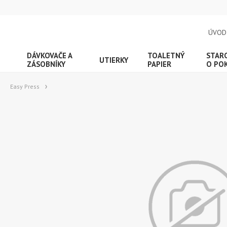
ÚVOD
DÁVKOVAČE A
TOALETNÝ
STAR
UTIERKY
ZÁSOBNÍKY
PAPIER
O PO
Easy Press