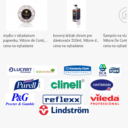
mydlo v skladanom
kovový držiak chrom pre
Šampón na vlas
papieriku, Vittore de Conti,
dávkovače 310ml, Vittore de
Vittore De Cont
30g (200ks)
Conti
náplň, PS 310 
cena na vyžiadanie
cena na vyžiadanie
cena na vyžiad