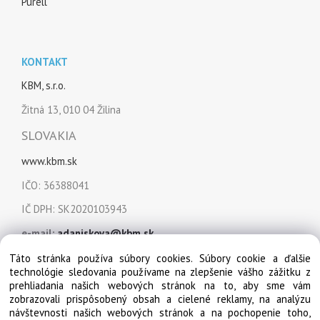
Purell
KONTAKT
KBM, s.r.o.
Žitná 13, 010 04 Žilina
SLOVAKIA
www.kbm.sk
IČO: 36388041
IČ DPH: SK2020103943
e-mail:
adaniskova@kbm.sk
mobil:
+421 915 849 151
Táto stránka používa súbory cookies. Súbory cookie a ďalšie
technológie sledovania používame na zlepšenie vášho zážitku z
prehliadania našich webových stránok na to, aby sme vám
zobrazovali prispôsobený obsah a cielené reklamy, na analýzu
návštevnosti našich webových stránok a na pochopenie toho,