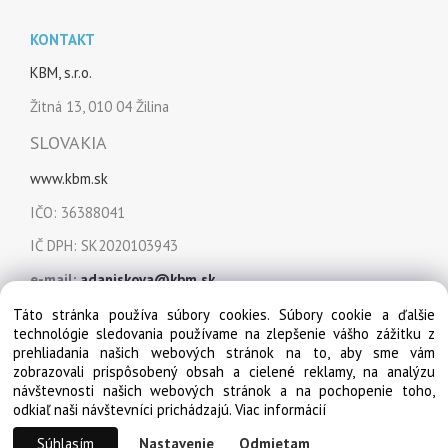
KONTAKT
KBM, s.r.o.
Žitná 13, 010 04 Žilina
SLOVAKIA
www.kbm.sk
IČO: 36388041
IČ DPH: SK2020103943
e-mail:
adaniskova@kbm.sk
mobil:
+421 915 849 151
Táto stránka používa súbory cookies. Súbory cookie a ďalšie
technológie sledovania používame na zlepšenie vášho zážitku z
prehliadania našich webových stránok na to, aby sme vám
zobrazovali prispôsobený obsah a cielené reklamy, na analýzu
návštevnosti našich webových stránok a na pochopenie toho,
odkiaľ naši návštevníci prichádzajú.
Viac informácií
© Copyright 2022, KBM, s.r.o. Všetky práva vyhradené
Súhlasím
Nastavenie
Odmietam