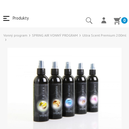
Produkty
0
Vonný program
SPRING AIR VONNÝ PROGRAM
Ultra Scent Premium 200ml