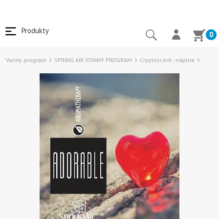
Produkty
0
Vonný program
SPRING AIR VONNÝ PROGRAM
Cryptoscent - náplne