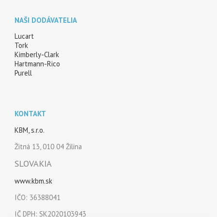
NAŠI DODÁVATELIA
Lucart
Tork
Kimberly-Clark
Hartmann-Rico
Purell
KONTAKT
KBM, s.r.o.
Žitná 13, 010 04 Žilina
SLOVAKIA
www.kbm.sk
IČO: 36388041
IČ DPH: SK2020103943