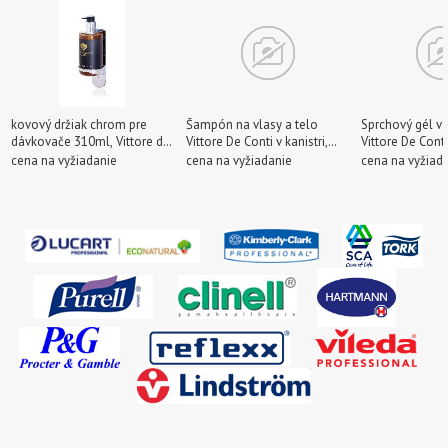
kovový držiak chrom pre
Šampón na vlasy a telo
Sprchový gél v 
dávkovače 310ml, Vittore de
Vittore De Conti v kanistri,
Vittore De Cont
Conti
5.000 ml
cena na vyžiadanie
cena na vyžiadanie
cena na vyžiad