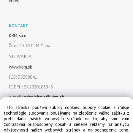
Purell
KONTAKT
KBM, s.r.o.
Žitná 13, 010 04 Žilina
SLOVAKIA
www.kbm.sk
IČO: 36388041
IČ DPH: SK2020103943
e-mail:
adaniskova@kbm.sk
mobil:
+421 915 849 151
Táto stránka používa súbory cookies. Súbory cookie a ďalšie
technológie sledovania používame na zlepšenie vášho zážitku z
prehliadania našich webových stránok na to, aby sme vám
zobrazovali prispôsobený obsah a cielené reklamy, na analýzu
návštevnosti našich webových stránok a na pochopenie toho,