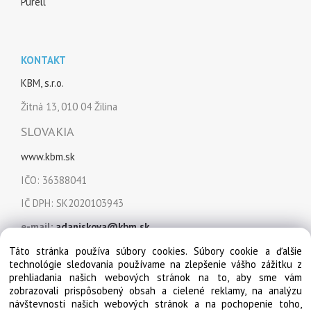
Purell
KONTAKT
KBM, s.r.o.
Žitná 13, 010 04 Žilina
SLOVAKIA
www.kbm.sk
IČO: 36388041
IČ DPH: SK2020103943
e-mail:
adaniskova@kbm.sk
mobil:
+421 915 849 151
Táto stránka používa súbory cookies. Súbory cookie a ďalšie
technológie sledovania používame na zlepšenie vášho zážitku z
prehliadania našich webových stránok na to, aby sme vám
zobrazovali prispôsobený obsah a cielené reklamy, na analýzu
návštevnosti našich webových stránok a na pochopenie toho,