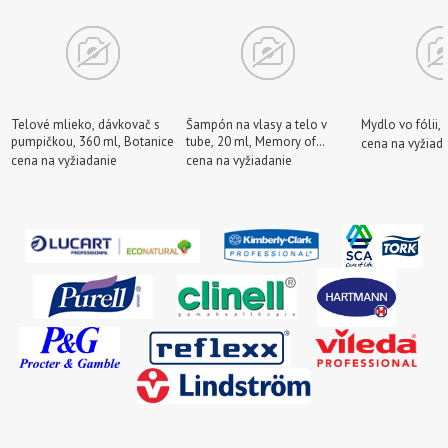
Telové mlieko, dávkovač s
Šampón na vlasy a telo v
Mydlo vo fólii,
pumpičkou, 360 ml, Botanice
tube, 20 ml, Memory of
cena na vyžiad
Provence
cena na vyžiadanie
cena na vyžiadanie