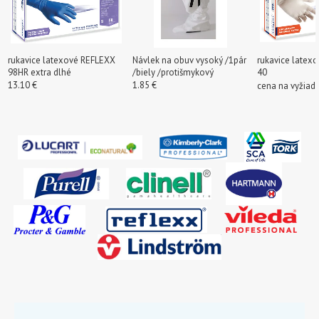
rukavice latexové REFLEXX
Návlek na obuv vysoký /1pár
rukavice latex
98HR extra dlhé
/biely /protišmykový
40
13.10 €
1.85 €
cena na vyžiad