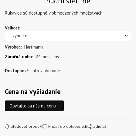
púdru sterilné
Rukavice sú dostupné v obmedzených množstvách.
Veľkosť
:
Výrobca:
Hartmann
Záručná doba
:
24 mesiacov
Dostupnosť:
info v obchode
Cena na vyžiadanie
Opýtajte sa nás na cenu
Sledovať produkt
Pridať do obľúbených
Zdielať