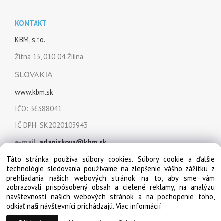
KONTAKT
KBM, s.r.o.
Žitná 13, 010 04 Žilina
SLOVAKIA
www.kbm.sk
IČO: 36388041
IČ DPH: SK2020103943
e-mail:
adaniskova@kbm.sk
mobil:
+421 915 849 151
Táto stránka používa súbory cookies. Súbory cookie a ďalšie
technológie sledovania používame na zlepšenie vášho zážitku z
prehliadania našich webových stránok na to, aby sme vám
zobrazovali prispôsobený obsah a cielené reklamy, na analýzu
návštevnosti našich webových stránok a na pochopenie toho,
odkiaľ naši návštevníci prichádzajú.
Viac informácií
© Copyright 2022, KBM, s.r.o. Všetky práva vyhradené