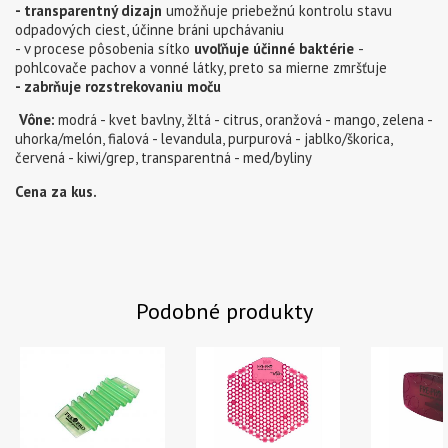
- transparentný dizajn
umožňuje priebežnú kontrolu stavu
odpadových ciest, účinne bráni upchávaniu
- v procese pôsobenia sítko
uvoľňuje účinné baktérie
-
pohlcovače pachov a vonné látky, preto sa mierne zmršťuje
- zabrňuje rozstrekovaniu moču
Vône:
modrá - kvet bavlny, žltá - citrus, oranžová - mango, zelena -
uhorka/melón, fialová - levandula, purpurová - jablko/škorica,
červená - kiwi/grep, transparentná - med/byliny
Cena za kus.
Podobné produkty