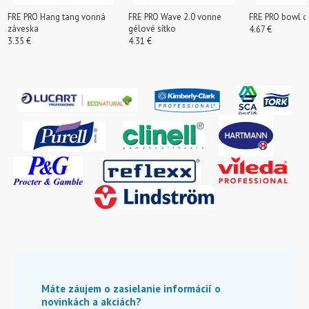
FRE PRO Hang tang vonná
FRE PRO Wave 2.0 vonne
FRE PRO bowl cl
záveska
gélové sítko
4.67 €
3.35 €
4.31 €
Máte záujem o zasielanie informácií o
novinkách a akciách?