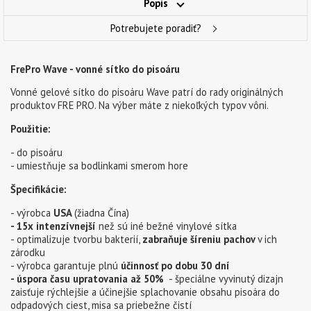
Popis
Potrebujete poradiť?
FrePro Wave - vonné sítko do pisoáru
Vonné gelové sítko do pisoáru Wave patrí do rady originálných
produktov FRE PRO. Na výber máte z niekoľkých typov vôni.
Použitie:
- do pisoáru
- umiestňuje sa bodlinkami smerom hore
Špecifikácie:
- výrobca
USA
(žiadna Čína)
- 15x intenzívnejší
než sú iné bežné vinylové sítka
- optimalizuje tvorbu bakterií,
zabraňuje šíreniu pachov
v ich
zárodku
- výrobca garantuje plnú
účinnosť po dobu 30 dní
- úspora času upratovania až 50%
- špeciálne vyvinutý dizajn
zaisťuje rýchlejšie a účinejšie splachovanie obsahu pisoára do
odpadových ciest, misa sa priebežne čistí