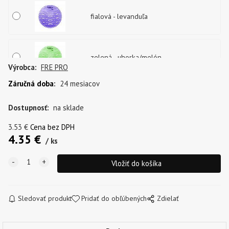
fialová - levanduľa
zelená - uhorka/melón
Výrobca:
FRE PRO
Záručná doba
:
24 mesiacov
transparentna - med/bylinky
Dostupnosť:
na sklade
3.53
€
Cena bez DPH
4.35
€
ks
Sledovať produkt
Pridať do obľúbených
Zdielať