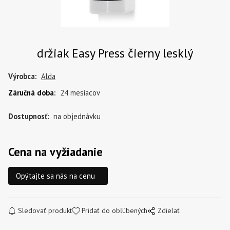
držiak Easy Press čierny lesklý
Výrobca:
Alda
Záručná doba
:
24 mesiacov
Dostupnosť:
na objednávku
Cena na vyžiadanie
Opýtajte sa nás na cenu
Sledovať produkt
Pridať do obľúbených
Zdielať