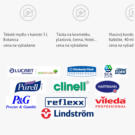
Tekuté mydlo v kanistri 5 l,
Tácka na kosmetiku,
Vlasový kondic
Botanica
plastová, čierna, Hotel
flaštičke, 40 ml
Amenities
cena na vyžiadanie
cena na vyžiadanie
cena na vyžiad