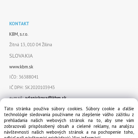
KONTAKT
KBM, s.r.o.
Žitná 13, 010 04 Žilina
SLOVAKIA
www.kbm.sk
IČO: 36388041
IČ DPH: SK2020103943
e-mail:
adaniskova@kbm.sk
mobil:
+421 915 849 151
Táto stránka používa súbory cookies. Súbory cookie a ďalšie
technológie sledovania používame na zlepšenie vášho zážitku z
prehliadania našich webových stránok na to, aby sme vám
zobrazovali prispôsobený obsah a cielené reklamy, na analýzu
návštevnosti našich webových stránok a na pochopenie toho,
odkiaľ naši návštevníci prichádzajú.
Viac informácií