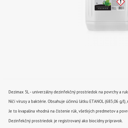
Dezimax 5L - univerzálny dezinfekčný prostriedok na povrchy a ru
Ničí vírusy a baktérie. Obsahuje účinnú látku ETANOL (683,06 g/l),
Je to kvapalina vhodná na čistenie rúk, všetkých predmetov a povrch
Dezinfekčný prostriedok je registrovaný ako biocídny prípravok.