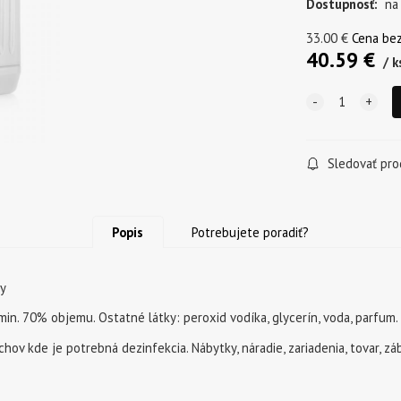
Dostupnosť:
na
33.00
€
Cena be
40.59
€
k
Sledovať pro
Popis
Potrebujete poradiť?
ky
 min. 70% objemu. Ostatné látky: peroxid vodíka, glycerín, voda, parfum.
ov kde je potrebná dezinfekcia. Nábytky, náradie, zariadenia, tovar, zábr