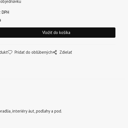
 objednávku
z DPH
s
dukt
Pridať do obľúbených
Zdielať
adlia, interiéry áut, podlahy a pod.