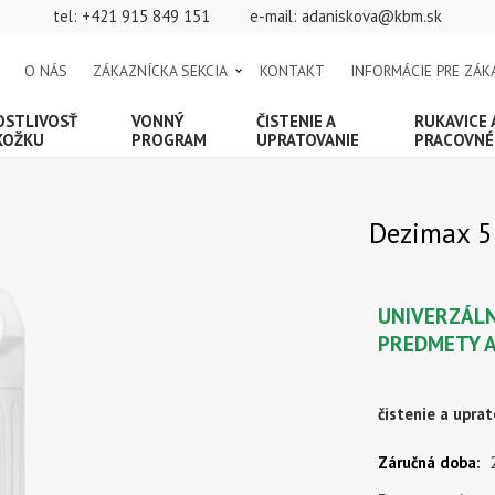
tel:
+421 915 849 151
e-mail:
adaniskova@kbm.sk
O NÁS
ZÁKAZNÍCKA SEKCIA
KONTAKT
INFORMÁCIE PRE ZÁK
OSTLIVOSŤ
VONNÝ
ČISTENIE A
RUKAVICE
KOŽKU
PROGRAM
UPRATOVANIE
PRACOVNÉ
Dezimax 5L
UNIVERZÁLN
PREDMETY A
čistenie a uprat
Záručná doba
: