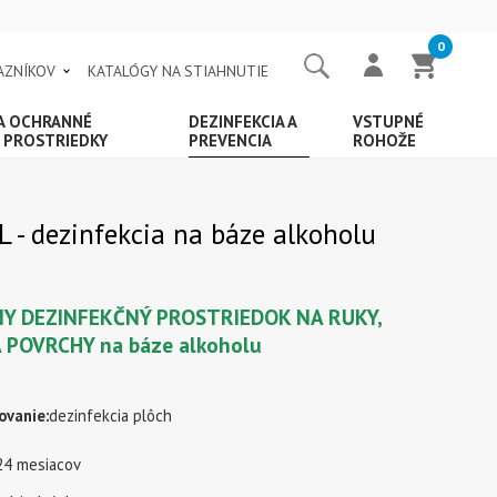
0
AZNÍKOV
KATALÓGY NA STIAHNUTIE
 A OCHRANNÉ
DEZINFEKCIA A
VSTUPNÉ
 PROSTRIEDKY
PREVENCIA
ROHOŽE
 - dezinfekcia na báze alkoholu
Y DEZINFEKČNÝ PROSTRIEDOK NA RUKY,
 POVRCHY na báze alkoholu
ovanie:
dezinfekcia plôch
24 mesiacov