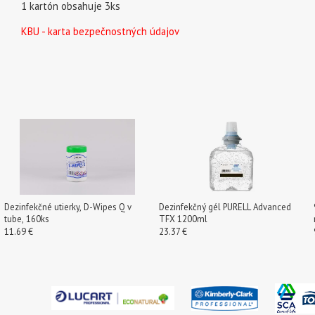
1 kartón obsahuje 3ks
KBU - karta bezpečnostných údajov
Dezinfekčné utierky, D-Wipes Q v
Dezinfekčný gél PURELL Advanced
tube, 160ks
TFX 1200ml
11.69 €
23.37 €