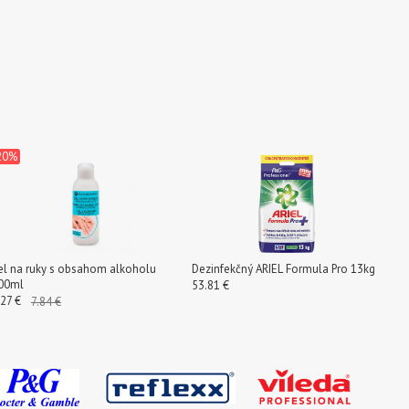
 20%
el na ruky s obsahom alkoholu
Dezinfekčný ARIEL Formula Pro 13kg
00ml
53.81 €
.27 €
7.84 €