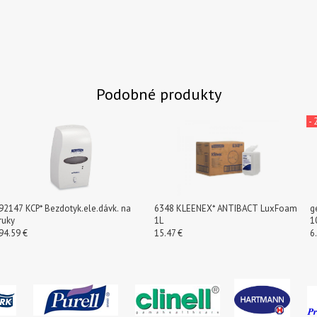
Podobné produkty
-
92147 KCP* Bezdotyk.ele.dávk. na
6348 KLEENEX* ANTIBACT LuxFoam
g
ruky
1L
1
94.59 €
15.47 €
6