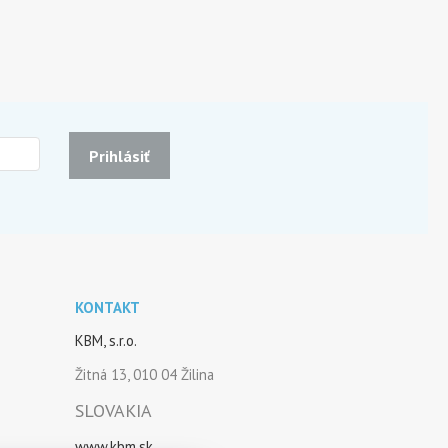
Prihlásiť
KONTAKT
KBM, s.r.o.
Žitná 13, 010 04 Žilina
SLOVAKIA
www.kbm.sk