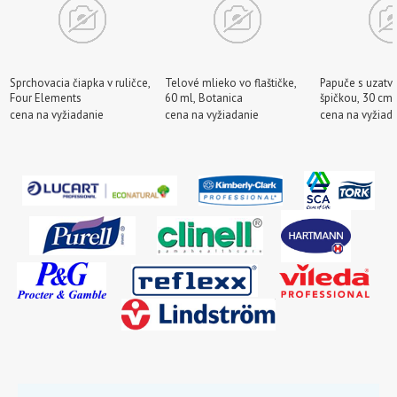
Sprchovacia čiapka v ruličce,
Telové mlieko vo flaštičke,
Papuče s uzatv
Four Elements
60 ml, Botanica
špičkou, 30 cm
cena na vyžiadanie
cena na vyžiadanie
cena na vyžiad