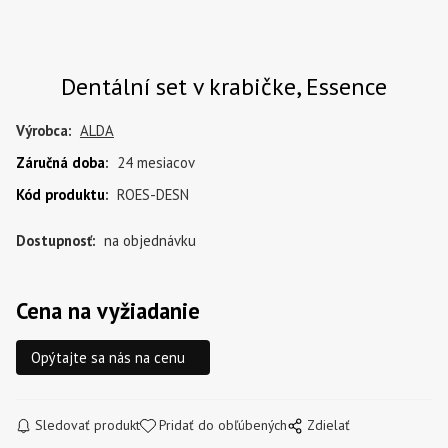
Dentální set v krabičke, Essence
Výrobca:
ALDA
Záručná doba
:
24 mesiacov
Kód produktu
:
ROES-DESN
Dostupnosť:
na objednávku
Cena na vyžiadanie
Opýtajte sa nás na cenu
Sledovať produkt
Pridať do obľúbených
Zdielať