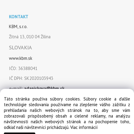
KONTAKT
KBM, s.r.o.
Žitná 13, 010 04 Žilina
SLOVAKIA
www.kbm.sk
IČO: 36388041
IČ DPH: SK2020103943
e-mail:
adaniskova@kbm.sk
mobil:
+421 915 849 151
Táto stránka používa súbory cookies. Súbory cookie a ďalšie
technológie sledovania používame na zlepšenie vášho zážitku z
prehliadania našich webových stránok na to, aby sme vám
zobrazovali prispôsobený obsah a cielené reklamy, na analýzu
návštevnosti našich webových stránok a na pochopenie toho,
odkiaľ naši návštevníci prichádzajú.
Viac informácií
© Copyright 2022, KBM, s.r.o. Všetky práva vyhradené