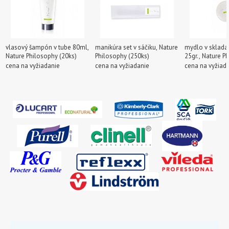
vlasový šampón v tube 80ml,
manikúra set v sáčiku, Nature
mydlo v sklada
Nature Philosophy (20ks)
Philosophy (250ks)
25gr., Nature P
(250ks)
cena na vyžiadanie
cena na vyžiadanie
cena na vyžiad