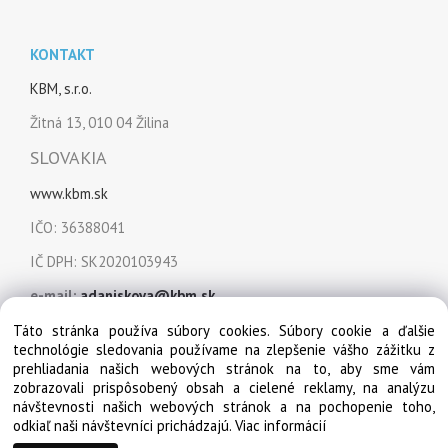
KONTAKT
KBM, s.r.o.
Žitná 13, 010 04 Žilina
SLOVAKIA
www.kbm.sk
IČO: 36388041
IČ DPH: SK2020103943
e-mail:
adaniskova@kbm.sk
mobil:
+421 915 849 151
Táto stránka používa súbory cookies. Súbory cookie a ďalšie
technológie sledovania používame na zlepšenie vášho zážitku z
prehliadania našich webových stránok na to, aby sme vám
zobrazovali prispôsobený obsah a cielené reklamy, na analýzu
návštevnosti našich webových stránok a na pochopenie toho,
odkiaľ naši návštevníci prichádzajú.
Viac informácií
© Copyright 2022, KBM, s.r.o. Všetky práva vyhradené