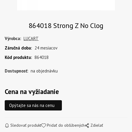
864018 Strong Z No Clog
Výrobca:
LUCART
Záručná doba
:
24 mesiacov
Kód produktu
:
864018
Dostupnosť:
na objednávku
Cena na vyžiadanie
Opýtajte sa nás na cenu
Sledovať produkt
Pridať do obľúbených
Zdielať